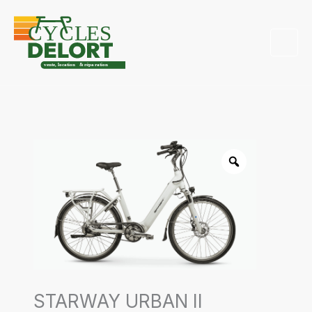
Aller
au
contenu
STARWAY URBAN II