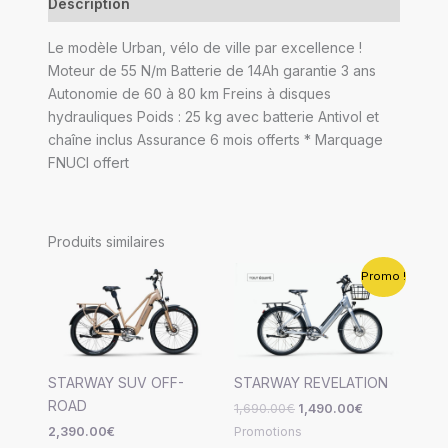
Description
Le modèle Urban, vélo de ville par excellence !
Moteur de 55 N/m Batterie de 14Ah garantie 3 ans
Autonomie de 60 à 80 km Freins à disques
hydrauliques Poids : 25 kg avec batterie Antivol et
chaîne inclus Assurance 6 mois offerts * Marquage
FNUCI offert
Produits similaires
Le
Le
Promo !
prix
prix
initial
actuel
était :
est :
1,690.00€.
1,490.00€.
STARWAY SUV OFF-
STARWAY REVELATION
ROAD
1,690.00
€
1,490.00
€
Promotions
2,390.00
€